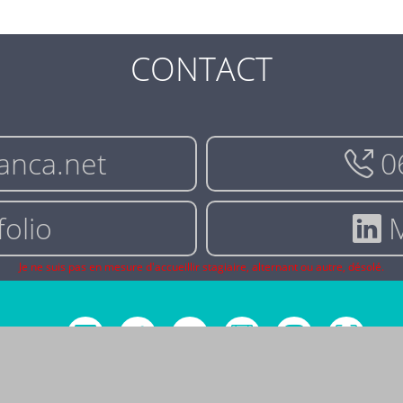
CONTACT
anca.net
06
olio
M
Je ne suis pas en mesure d'accueillir stagiaire, alternant ou autre, désolé.
© 