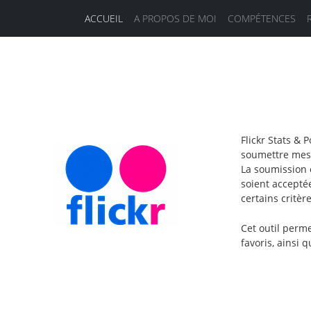
ACCUEIL
A PROPOS DE MOI
COMPÉTENCES
Flickr Stats & 
soumettre mes 
La soumission 
soient accepté
certains critè
Cet outil perme
favoris, ainsi 