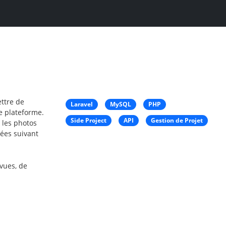
ettre de
Laravel
MySQL
PHP
e plateforme.
Side Project
API
Gestion de Projet
 les photos
ées suivant
 vues, de