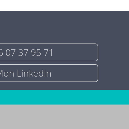
 07 37 95 71
on LinkedIn
2026 Jean-Marc Bianca - SIRET 813747623 00011